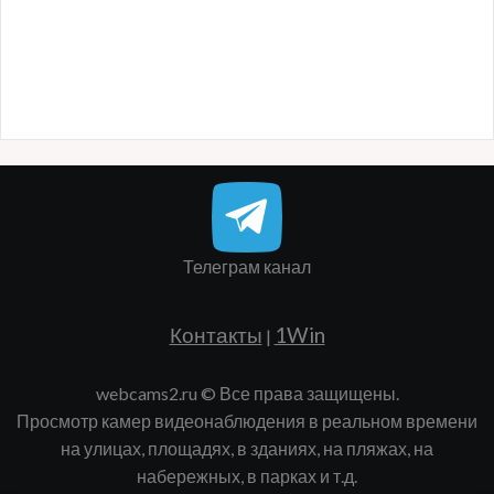
Телеграм канал
Контакты
1Win
|
webcams2.ru © Все права защищены.
Просмотр камер видеонаблюдения в реальном времени
на улицах, площадях, в зданиях, на пляжах, на
набережных, в парках и т.д.