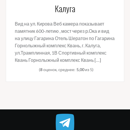
Калуга
Вид на ул. Кирова Веб камера показывает
памятник 600-летию , мост через р.Ока и вид
на улицу Гагарина Отель Шератон по Гагарина
Горнолыжный комплекс Квань, г. Калуга,
ул.Трамплинная, 1В Спортивный комплекс
Квань Горнолыжный комплекс Квань […]
(
8
оценок, среднее:
5,00
из 5)