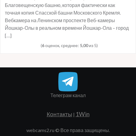
Благовещенскую башню, которая фактически как
точная копия Спасской башни Московского Кремля.
Вебкамера на Ленинском проспекте Веб-камеры
Йошкар-Олы в реальном времени Йошкар-Ола – город
[…]
(
6
оценок, среднее:
5,00
из 5)
Телеграм канал
Контакты
1Win
|
webcams2.ru © Все права защищены.