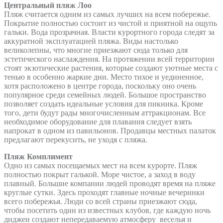
Центральный пляж Лоо
Пляж считается одним из самых лучших на всем побережье.
Покрытие полностью состоит из чистой и приятной на ощупь
гальки. Вода прозрачная. Власти курортного города следят за
аккуратной эксплуатацией пляжа. Виды настолько
великолепны, что многие приезжают сюда только для
эстетического наслаждения. На протяжении всей территории
стоят экзотические растения, которые создают уютные места с
тенью в особенно жаркие дни. Место тихое и уединенное,
хотя расположено в центре города, поскольку оно очень
популярное среди семейных людей. Большое пространство
позволяет создать идеальные условия для пикника. Кроме
того, дети будут рады многочисленным аттракционам. Все
необходимое оборудование для плавания следует взять
напрокат в одном из павильонов. Продавцы местных палаток
предлагают перекусить, не уходя с пляжа.
Пляж Комплимент
Одно из самых посещаемых мест на всем курорте. Пляж
полностью покрыт галькой. Море чистое, а заход в воду
плавный. Большие компании людей проводят время на пляже
круглые сутки. Здесь проходят главные ночные вечеринки
всего побережья. Люди со всей страны приезжают сюда,
чтобы посетить один из известных клубов, где каждую ночь
диджеи создают непередаваемую атмосферу веселья и