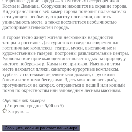
Старейшее здание города — храм святых бессребреников
Космы и Дамиана. Сооружение находится на окраине города.
Видеотрансляция с веб-камер города позволит пользователю
сети увидеть необычную красоту поселения, оценить
уникальность места, а также восхититься необычностью
достопримечательностей города.
В городе тесно живут жители нескольких народностей —
татары и россияне. Для туристов возведены современные
гостиничные комплексы, театры, музеи, выставочные и
художественные галереи, построены развлекательные центры.
Удовольствие приезжающим доставляет отдых на природе, у
чистого побережья р. Камы и ее притоков. Именно в этом
месте находятся пляжи, санаторно-курортные комплексы,
турбазы с гостевыми деревянными домами, с русскими
банями и зимними беседками. Здесь можно ловить рыбу,
прогуливаться на катерах, отправиться в пеший или конный
поход по окрестностям или заповедным лесным массивам.
Оцените веб-камеры
(
2
оценок, среднее:
5,00
из 5)
Загрузка...
Сообщите, если не работает веб-камера