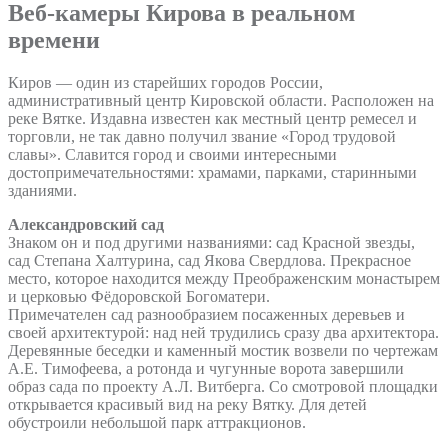
Веб-камеры Кирова в реальном
времени
Киров — один из старейших городов России,
административный центр Кировской области. Расположен на
реке Вятке. Издавна известен как местный центр ремесел и
торговли, не так давно получил звание «Город трудовой
славы». Славится город и своими интересными
достопримечательностями: храмами, парками, старинными
зданиями.
Александровский сад
Знаком он и под другими названиями: сад Красной звезды,
сад Степана Халтурина, сад Якова Свердлова. Прекрасное
место, которое находится между Преображенским монастырем
и церковью Фёдоровской Богоматери.
Примечателен сад разнообразием посаженных деревьев и
своей архитектурой: над ней трудились сразу два архитектора.
Деревянные беседки и каменный мостик возвели по чертежам
А.Е. Тимофеева, а ротонда и чугунные ворота завершили
образ сада по проекту А.Л. Витберга. Со смотровой площадки
открывается красивый вид на реку Вятку. Для детей
обустроили небольшой парк аттракционов.