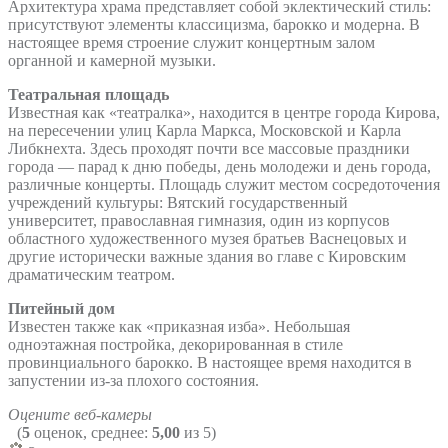
Архитектура храма представляет собой эклектический стиль:
присутствуют элементы классицизма, барокко и модерна. В
настоящее время строение служит концертным залом
органной и камерной музыки.
Театральная площадь
Известная как «театралка», находится в центре города Кирова,
на пересечении улиц Карла Маркса, Московской и Карла
Либкнехта. Здесь проходят почти все массовые праздники
города — парад к дню победы, день молодежи и день города,
различные концерты. Площадь служит местом сосредоточения
учреждений культуры: Вятский государственный
университет, православная гимназия, один из корпусов
областного художественного музея братьев Васнецовых и
другие исторически важные здания во главе с Кировским
драматическим театром.
Питейный дом
Известен также как «приказная изба». Небольшая
одноэтажная постройка, декорированная в стиле
провинциального барокко. В настоящее время находится в
запустении из-за плохого состояния.
Оцените веб-камеры
(
5
оценок, среднее:
5,00
из 5)