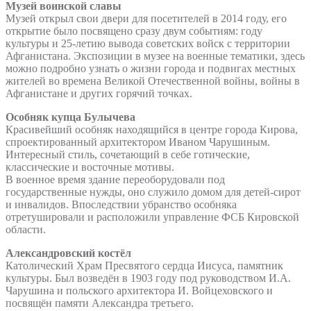
Музей воинской славы
Музей открыл свои двери для посетителей в 2014 году, его
открытие было посвящено сразу двум событиям: году
культуры и 25-летию вывода советских войск с территории
Афганистана. Экспозиции в музее на военные тематики, здесь
можно подробно узнать о жизни города и подвигах местных
жителей во времена Великой Отечественной войны, войны в
Афганистане и других горячий точках.
Особняк купца Булычева
Красивейший особняк находящийся в центре города Кирова,
спроектированный архитектором Иваном Чарушиным.
Интересный стиль, сочетающий в себе готические,
классические и восточные мотивы.
В военное время здание переоборудовали под
государственные нужды, оно служило домом для детей-сирот
и инвалидов. Впоследствии убранство особняка
отретушировали и расположили управление ФСБ Кировской
области.
Александровский костёл
Католический Храм Пресвятого сердца Иисуса, памятник
культуры. Был возведён в 1903 году под руководством И.А.
Чарушина и польского архитектора И. Войцеховского и
посвящён памяти Александра третьего.