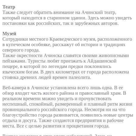
Театр
Также следует обратить внимание на Ачинский театр,
который находится в старинном здании. Здесь можно увидеть
постановки как российских, так и зарубежных авторов.
Музей
Сотрудники местного Краеведческого музея, расположенного
в купеческом особняке, расскажут об истории и традициях
северного города.
Также окрестности Ачинска славятся своими живописными
пейзажами. Туристы любят приезжать к Айдашинской
пещере, в которой по легендам предки поклонялись
языческим богам. В двух километрах от города расположена
стоянка древних людей времен палеолита.
Веб-камера в Ачинске установлена всего лишь одна. В ее
обзор входит часть жилого района и православный храм. В
реальном времени можно увидеть и прочувствовать
неспешный, спокойный, размеренный и плавный ритм жизни
провинциального российского города. Несмотря ни на что
благоустройство города развивается, появились новые центры
отдыха и досуга. Также создаются предприятия и рабочие
места. Все с целью развития и процветания города.