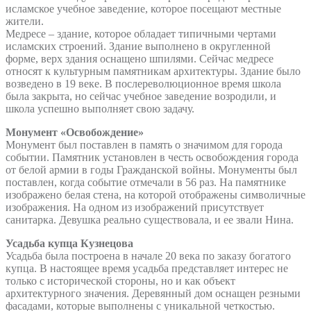
исламское учебное заведение, которое посещают местные
жители.
Медресе – здание, которое обладает типичными чертами
исламских строений. Здание выполнено в округленной
форме, верх здания оснащено шпилями. Сейчас медресе
относят к культурным памятникам архитектуры. Здание было
возведено в 19 веке. В послереволюционное время школа
была закрыта, но сейчас учебное заведение возродили, и
школа успешно выполняет свою задачу.
Монумент «Освобождение»
Монумент был поставлен в память о значимом для города
событии. Памятник установлен в честь освобождения города
от белой армии в годы Гражданской войны. Монументы был
поставлен, когда событие отмечали в 56 раз. На памятнике
изображено белая стена, на которой отображены символичные
изображения. На одном из изображений присутствует
санитарка. Девушка реально существовала, и ее звали Нина.
Усадьба купца Кузнецова
Усадьба была построена в начале 20 века по заказу богатого
купца. В настоящее время усадьба представляет интерес не
только с исторической стороны, но и как объект
архитектурного значения. Деревянный дом оснащен резными
фасадами, которые выполнены с уникальной четкостью.