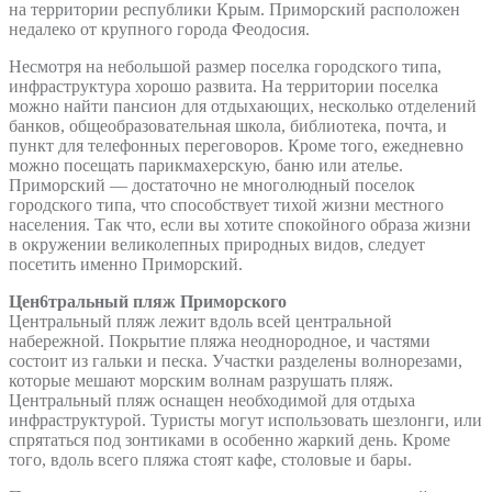
на территории республики Крым. Приморский расположен
недалеко от крупного города Феодосия.
Несмотря на небольшой размер поселка городского типа,
инфраструктура хорошо развита. На территории поселка
можно найти пансион для отдыхающих, несколько отделений
банков, общеобразовательная школа, библиотека, почта, и
пункт для телефонных переговоров. Кроме того, ежедневно
можно посещать парикмахерскую, баню или ателье.
Приморский — достаточно не многолюдный поселок
городского типа, что способствует тихой жизни местного
населения. Так что, если вы хотите спокойного образа жизни
в окружении великолепных природных видов, следует
посетить именно Приморский.
Цен6тральный пляж Приморского
Центральный пляж лежит вдоль всей центральной
набережной. Покрытие пляжа неоднородное, и частями
состоит из гальки и песка. Участки разделены волнорезами,
которые мешают морским волнам разрушать пляж.
Центральный пляж оснащен необходимой для отдыха
инфраструктурой. Туристы могут использовать шезлонги, или
спрятаться под зонтиками в особенно жаркий день. Кроме
того, вдоль всего пляжа стоят кафе, столовые и бары.