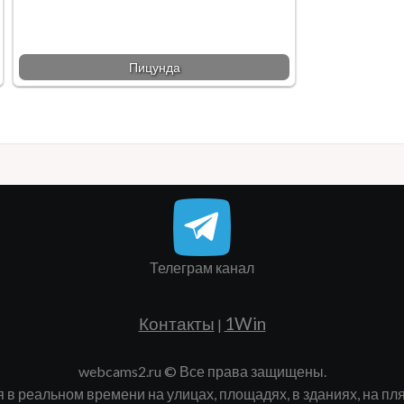
Пицунда
Телеграм канал
Контакты
1Win
|
webcams2.ru © Все права защищены.
 реальном времени на улицах, площадях, в зданиях, на пляжа