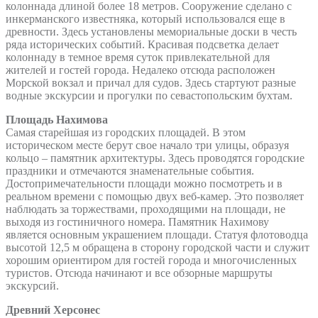
колоннада длиной более 18 метров. Сооружение сделано с
инкерманского известняка, который использовался еще в
древности. Здесь установлены мемориальные доски в честь
ряда исторических событий. Красивая подсветка делает
колоннаду в темное время суток привлекательной для
жителей и гостей города. Недалеко отсюда расположен
Морской вокзал и причал для судов. Здесь стартуют разные
водные экскурсии и прогулки по севастопольским бухтам.
Площадь Нахимова
Самая старейшая из городских площадей. В этом
историческом месте берут свое начало три улицы, образуя
кольцо – памятник архитектуры. Здесь проводятся городские
праздники и отмечаются знаменательные события.
Достопримечательности площади можно посмотреть и в
реальном времени с помощью двух веб-камер. Это позволяет
наблюдать за торжествами, проходящими на площади, не
выходя из гостиничного номера. Памятник Нахимову
является основным украшением площади. Статуя флотоводца
высотой 12,5 м обращена в сторону городской части и служит
хорошим ориентиром для гостей города и многочисленных
туристов. Отсюда начинают и все обзорные маршруты
экскурсий.
Древний Херсонес