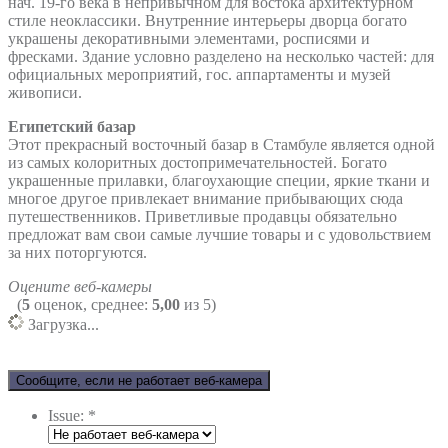
нач. 19-го века в непривычном для востока архитектурном
стиле неоклассики. Внутренние интерьеры дворца богато
украшены декоративными элементами, росписями и
фресками. Здание условно разделено на несколько частей: для
официальных мероприятий, гос. аппартаменты и музей
живописи.
Египетский базар
Этот прекрасный восточный базар в Стамбуле является одной
из самых колоритных достопримечательностей. Богато
украшенные прилавки, благоухающие специи, яркие ткани и
многое другое привлекает внимание прибывающих сюда
путешественников. Приветливые продавцы обязательно
предложат вам свои самые лучшие товары и с удовольствием
за них поторгуются.
Оцените веб-камеры
(
5
оценок, среднее:
5,00
из 5)
Загрузка...
Сообщите, если не работает веб-камера
Issue:
*