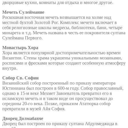
дворцовые кухни, комнаты для отдыха и многое другое.
Мечеть Сулеймание
Роскошная восточная мечеть возвышается на холме над
местной бухтой Золотой Рог. Комплекс мечети включает в
себя религиозные школы медресы, библиотеки, бани, четыре
минарета и т.д. Мечеть названа в честь ее покровителя султана
Сулеймана Первого.
Монастырь Хора
Хора является популярной достопримечательностью времен
Византии. Стены храма украшены уникальными мозаиками,
росписями и фресками которые создают особенную атмосферу
внутри.
Собор Св. Софии
Визанийский собор построенный по приказу императора
Юстиниана был построен в 600-м году. Собор православный,
однако в 15-м веке Мехмет Завоеватель превратил его в
исламскую мечеть и в таком виде он просуществовал до
середины 20-го века. Позже, приказом Ататюрка собор
превратили в музей Айя София.
Дворец Долмабахче
Дворец был построен по приказу султана Абдулмеджида в