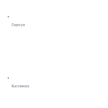
Гиресун
Кастамону