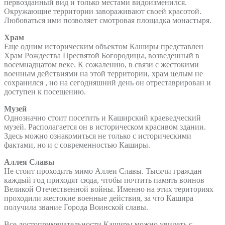
первозданный вид и только местами видоизменился.
Окружающие территории завораживают своей красотой.
Любоваться ими позволяет смотровая площадка монастыря.
Храм
Еще одним историческим объектом Каширы представлен
Храм Рождества Пресвятой Богородицы, возведенный в
восемнадцатом веке. К сожалению, в связи с жестокими
военным действиями на этой территории, храм целым не
сохранился , но на сегодняшний день он отреставрирован и
доступен к посещению.
Музей
Однозначно стоит посетить и Каширский краеведческий
музей. Располагается он в историческом красивом здании.
Здесь можно ознакомиться не только с историческими
фактами, но и с современностью Каширы.
Аллея Славы
Не стоит проходить мимо Аллеи Славы. Тысячи граждан
каждый год приходят сюда, чтобы почтить память воинов
Великой Отечественной войны. Именно на этих териториях
проходили жестокие военные действия, за что Кашира
получила звание Города Воинской славы.
Все достопримечательности Каширы можно увидеть с