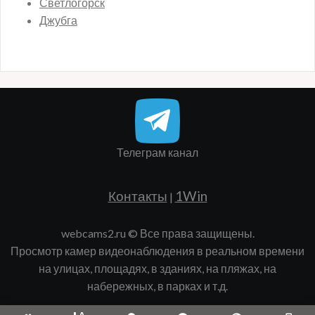
Телеграм канал
Контакты
1Win
|
webcams2.ru © Все права защищены.
Просмотр камер видеонаблюдения в реальном времени
на улицах, площадях, в зданиях, на пляжах, на
набережных, в парках и т.д.